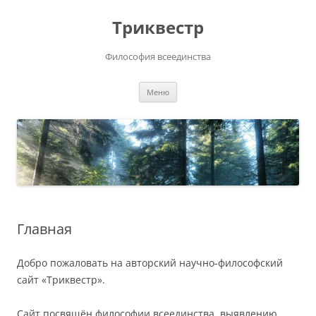
Перейти
к
Триквестр
содержимому
Философия всеединства
Меню
Главная
Добро пожаловать на авторский научно-философский
сайт «Триквестр».
Сайт посвящён философии всеединства, выявлению